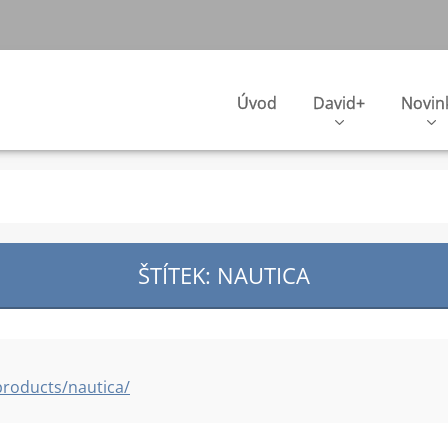
Úvod
David+
Novin
ŠTÍTEK: NAUTICA
products/nautica/