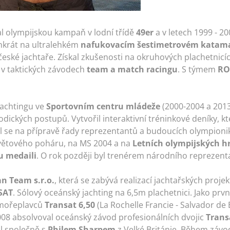
al olympijskou kampaň v lodní třídě
49er
a v letech 1999 - 2
enkrát na ultralehkém
nafukovacím šestimetrovém katam
 české jachtaře. Získal zkušenosti na okruhových plachetnic
ké v taktických závodech
team a match racingu
. S týmem
RO
jachtingu ve
Sportovním centru mládeže
(2000-2004 a 2013
ických postupů. Vytvořil interaktivní tréninkové deníky, k
lel se na přípravě řady reprezentantů a budoucích olympioni
větového poháru, na MS 2004 a na
Letních olympijských h
u medaili
. O rok později byl trenérem národního reprezent
n Team s.r.o.
, která se zabývá realizací jachtařských proje
SAT
. Sólový oceánský jachting na 6,5m plachetnici. Jako první
 mořeplavců
Transat 6,50
(La Rochelle Francie - Salvador de B
2008 absolvoval oceánský závod profesionálních dvojic
Trans
l společně s
Philem Sharpem
z Velké Británie. Během závod