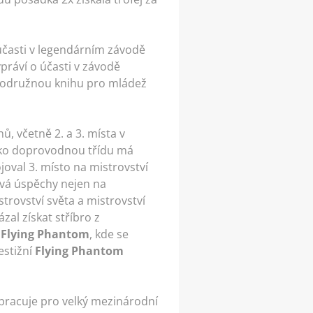
účasti v legendárním závodě
ypráví o účasti v závodě
brodružnou knihu pro mládež
, včetně 2. a 3. místa v
Jako doprovodnou třídu má
joval 3. místo na mistrovství
vá úspěchy nejen na
trovství světa a mistrovství
al získat stříbro z
a
Flying Phantom
, kde se
estižní
Flying Phantom
pracuje pro velký mezinárodní