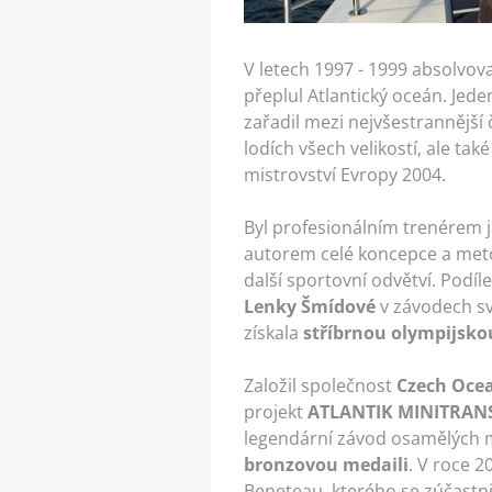
V letech 1997 - 1999 absolvov
přeplul Atlantický oceán. Jed
zařadil mezi nejvšestrannější
lodích všech velikostí, ale ta
mistrovství Evropy 2004.
Byl profesionálním trenérem 
autorem celé koncepce a metod
další sportovní odvětví. Podí
Lenky Šmídové
v závodech s
získala
stříbrnou olympijsko
Založil společnost
Czech Ocea
projekt
ATLANTIK MINITRAN
legendární závod osamělých
bronzovou medaili
. V roce 
Beneteau, kterého se zúčastni