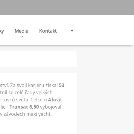
ky
Media
Kontakt
ví. Za svoji kariéru získal
53
tnil se celé řady velkých
ortovců světa. Celkem
4 krát
lie
-
Transat 6,50
vybojoval
 v závodech maxi yacht.