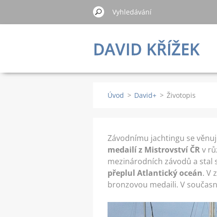
DAVID KŘÍŽEK
Úvod
>
David+
>
Životopis
Závodnímu jachtingu se věnuje 
medailí z Mistrovství ČR
v rů
mezinárodních závodů a stal 
přeplul Atlantický oceán
. V
bronzovou medaili.
V současn