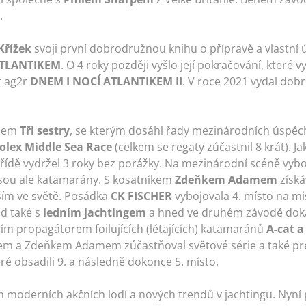
.
Křížek
svoji první dobrodružnou knihu o přípravě a vlastní 
ATLANTIKEM
. O 4 roky později vyšlo její pokračování, které v
t ag2r
DNEM I NOCÍ ATLANTIKEM II
. V roce 2021 vydal do
ýmem
Tři sestry
, se kterým dosáhl řady mezinárodních úspěchů
olex Middle Sea Race
(celkem se regaty zúčastnil 8 krát). 
 třídě vydržel 3 roky bez porážky. Na mezinárodní scéně vybo
 jsou ale katamarány. S kosatníkem
Zdeňkem Adamem
získá
ším ve světě. Posádka
CK FISCHER
vybojovala 4. místo na mis
id také s
ledním jachtingem
a hned ve druhém závodě dokáz
ním propagátorem foilujících (létajících) katamaránů
A-cat 
m a Zdeňkem Adamem zúčastňoval světové série a také pr
eré obsadili 9. a následně dokonce 5. místo.
moderních akčních lodí a nových trendů v jachtingu. Nyní 