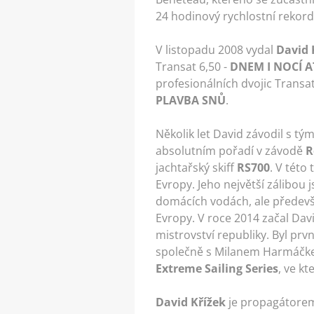
24 hodinový rychlostní rekord
V listopadu 2008 vydal
David 
Transat 6,50 -
DNEM I NOCÍ 
profesionálních dvojic Transa
PLAVBA SNŮ
.
Několik let David závodil s t
absolutním pořadí v závodě
R
jachtařský skiff
RS700
. V této
Evropy. Jeho největší zálibou
domácích vodách, ale předev
Evropy. V roce 2014 začal Dav
mistrovství republiky. Byl prv
společně s Milanem Harmáčke
Extreme Sailing Series
, ve kt
David Křížek
je propagátorem 