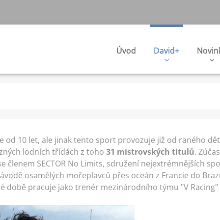
Úvod
David+
Novin
od 10 let, ale jinak tento sport provozuje již od raného dětst
zných lodních třídách z toho
31 mistrovských titulů
. Zúčas
se členem SECTOR No Limits, sdružení nejextrémnějších sp
 závodě osamělých mořeplavců přes oceán
z Francie do Brazí
é době pracuje jako trenér mezinárodního týmu "V Racing"