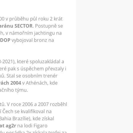
000 v průběhu půl roku 2 krát
aránu SECTOR
. Postupně se
ích, v námořním jachtingu na
DOP
vybojoval bronz na
-2021), které spoluzakládal a
teré pak s úspěchem převzaly i
ků. Stal se osobním trenér
rách 2004
v Athénách, kde
ačního týmu.
ktů. V roce 2006 a 2007 rozběhl
 Čech se kvalifikoval na
ahia Brazílie), kde získal
at ag2r
na lodi Figaro
u posádka 2x získala trofej za