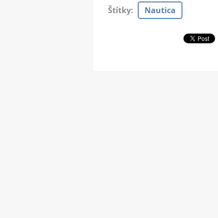
Štítky
:
Nautica