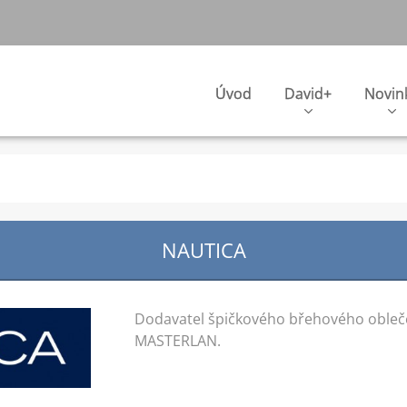
Úvod
David+
Novin
NAUTICA
Dodavatel špičkového břehového obleč
MASTERLAN.