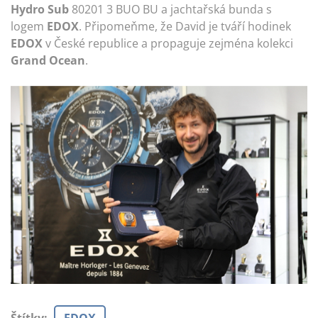
Hydro Sub
80201 3 BUO BU a jachtařská bunda s
logem
EDOX
. Připomeňme, že David je tváří hodinek
EDOX
v České republice a propaguje zejména kolekci
Grand Ocean
.