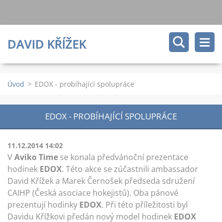
DAVID KŘÍŽEK
Úvod
>
EDOX - probíhající spolupráce
EDOX - PROBÍHAJÍCÍ SPOLUPRÁCE
11.12.2014 14:02
V
Aviko Time
se konala předvánoční prezentace
hodinek
EDOX
. Této akce se zúčastnili ambassador
David Křížek a Marek Černošek předseda sdružení
CAIHP (Česká asociace hokejistů). Oba pánové
prezentují hodinky
EDOX
. Při této příležitosti byl
Davidu Křížkovi předán nový model hodinek
EDOX