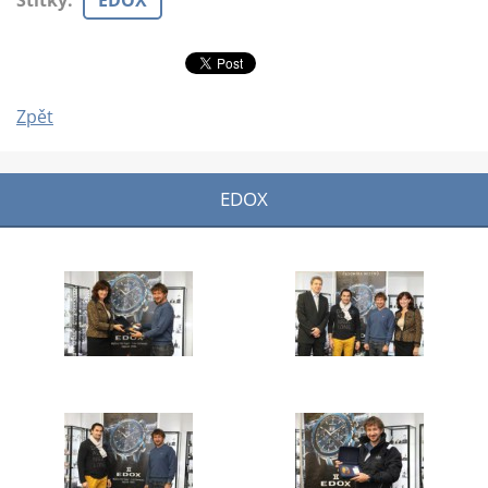
Štítky
:
EDOX
Zpět
EDOX