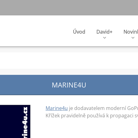
Úvod
David+
Novin
MARINE4U
Marine4u
je dodavatelem moderní GoPr
Křížek pravidelně používá k propagaci sv