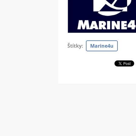
Štítky
:
Marine4u