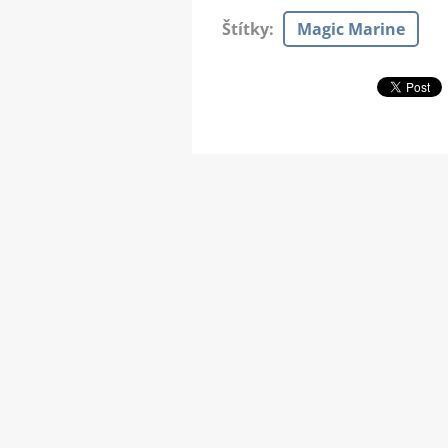
Štítky
:
Magic Marine