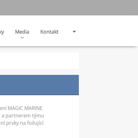
ky
Media
Kontakt
čení MAGIC MARINE
m a partnerem týmu
 prvky na foilující