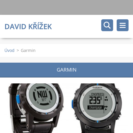
DAVID KŘÍŽEK
Úvod
>
Garmin
GARMIN