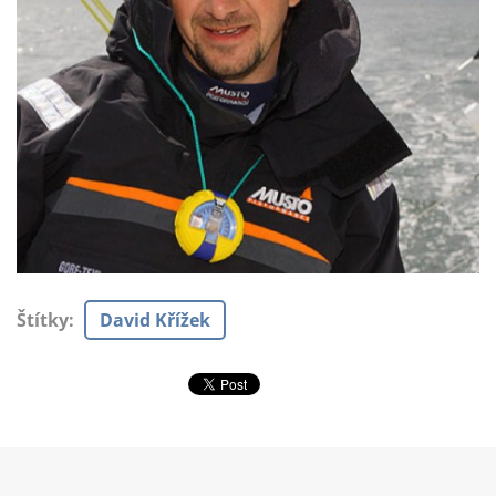
Štítky
:
David Křížek