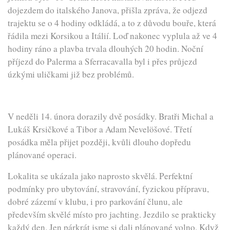
dojezdem do italského Janova, přišla zpráva, že odjezd
trajektu se o 4 hodiny odkládá, a to z důvodu bouře, která
řádila mezi Korsikou a Itálií. Loď nakonec vyplula až ve 4
hodiny ráno a plavba trvala dlouhých 20 hodin. Noční
příjezd do Palerma a Sferracavalla byl i přes průjezd
úzkými uličkami již bez problémů.
V neděli 14. února dorazily dvě posádky. Bratři Michal a
Lukáš Krsičkové a Tibor a Adam Nevelöšové. Třetí
posádka měla přijet později, kvůli dlouho dopředu
plánované operaci.
Lokalita se ukázala jako naprosto skvělá. Perfektní
podmínky pro ubytování, stravování, fyzickou přípravu,
dobré zázemí v klubu, i pro parkování člunu, ale
především skvělé místo pro jachting. Jezdilo se prakticky
každý den. Jen párkrát jsme si dali plánované volno. Když