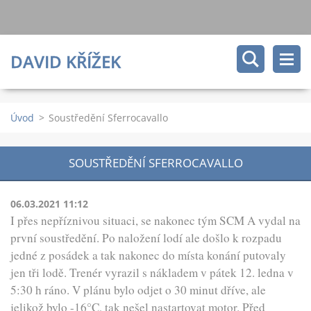
DAVID KŘÍŽEK
Úvod
>
Soustředění Sferrocavallo
SOUSTŘEDĚNÍ SFERROCAVALLO
06.03.2021 11:12
I přes nepříznivou situaci, se nakonec tým SCM A vydal na
první soustředění. Po naložení lodí ale došlo k rozpadu
jedné z posádek a tak nakonec do místa konání putovaly
jen tři lodě. Trenér vyrazil s nákladem v pátek 12. ledna v
5:30 h ráno. V plánu bylo odjet o 30 minut dříve, ale
jelikož bylo -16°C, tak nešel nastartovat motor. Před