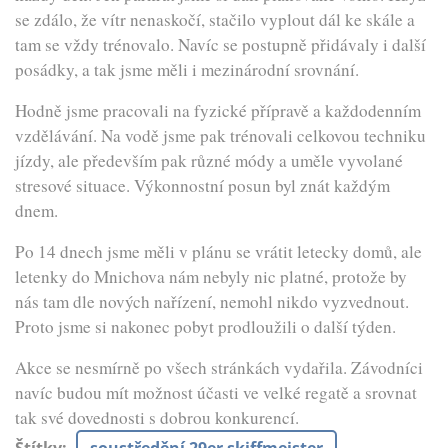
se zdálo, že vítr nenaskočí, stačilo vyplout dál ke skále a
tam se vždy trénovalo. Navíc se postupně přidávaly i další
posádky, a tak jsme měli i mezinárodní srovnání.
Hodně jsme pracovali na fyzické přípravě a každodenním
vzdělávání. Na vodě jsme pak trénovali celkovou techniku
jízdy, ale především pak různé módy a uměle vyvolané
stresové situace. Výkonnostní posun byl znát každým
dnem.
Po 14 dnech jsme měli v plánu se vrátit letecky domů, ale
letenky do Mnichova nám nebyly nic platné, protože by
nás tam dle nových nařízení, nemohl nikdo vyzvednout.
Proto jsme si nakonec pobyt prodloužili o další týden.
Akce se nesmírně po všech stránkách vydařila. Závodníci
navíc budou mít možnost účasti ve velké regatě a srovnat
tak své dovednosti s dobrou konkurencí.