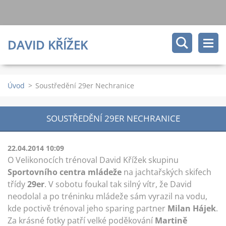
DAVID KŘÍŽEK
Úvod
>
Soustředění 29er Nechranice
SOUSTŘEDĚNÍ 29ER NECHRANICE
22.04.2014 10:09
O Velikonocích trénoval David Křížek skupinu
Sportovního centra mládeže
na jachtařských skifech
třídy
29er
. V sobotu foukal tak silný vítr, že David
neodolal a po tréninku mládeže sám vyrazil na vodu,
kde poctivě trénoval jeho sparing partner
Milan Hájek
.
Za krásné fotky patří velké poděkování
Martině