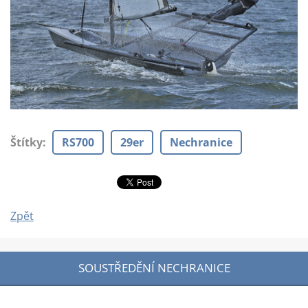
Štítky
:
RS700
29er
Nechranice
Zpět
SOUSTŘEDĚNÍ NECHRANICE