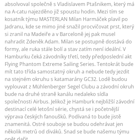
absolvoval společně s Vladislavem Ptašnikem, který má
na A-catu najezděno již spoustu hodin. Mezi tím se
kosatník týmu MASTERLAN Milan Harmáček plavil po
Jadranu, kde se mimo jiné snažil procvičovat prst, který
si zranil na Madeiře a v Barceloně jej pak musel
nahradit Zdeněk Adam. Milan se postupně dostává do
formy, ale ruka stále bolí a stav zatím není ideální. V
Hamburku čeká závodníky třetí, tedy předposlední akt
Flying Phantom Extreme Sailing Series. Tentokrát bude
mít tato třída samostatný okruh a nebude tedy jezdit
na stejném okruhu s katamarány GC32. Lodě budou
vyplouvat z Mühlenberger Segel Clubu a závodní okruh
bude na druhé straně kanálu nedaleko sídla
společnosti Airbus. Jelikož je Hamburk nejbližší závodní
destinací celé letošní série, chystá se i početnější
výprava českých fanoušků. Podívaná to bude jistě
znamenitá. Ostré souboje se budou odehrávat jen
několik metrů od diváků. Snad se bude našemu týmu
opět dařit.