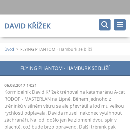
DAVID KŘÍŽEK
Úvod
>
FLYING PHANTOM - Hamburk se blíží
FLYING PHANTOM - HAMBURK SE BLÍŽÍ
06.08.2017 14:31
Kormidelník David Křížek trénoval na katamaránu A-cat
RODOP - MASTERLAN na Lipně. Během jednoho z
tréninků v silném větru se ale převrátil a loď mu velkou
rychlostí odplavala. Davida museli nakonec vytáhnout
záchranáři. Na lodi došlo jen ke zlomení dvou spír v
plachtě, což bude brzo opraveno. Další trénink pak