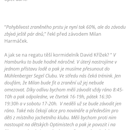
“
Pohyblivost zraněného prstu je nyní tak 60%, ale do závodu
zbývá ještě pár dnů
,” řekl před závodem Milan
Harmáček.
A jak se na regatu těší kormidelník David Křížek? “
V
Hamburku to bude hodně náročné. V úterý nastrojíme v
jednom přístavu lodě a pak je musíme přesunout do
Mühlenberger Segel Clubu. Ve středu nás čeká trénink. Jen
doufám, že Milan bude fit a zranění už jej nebude
omezovat. Díky odlivu bychom měli závodit vždy ráno 8:45-
10h a pak odpoledne, ve čtvrtek 16-19h, pátek 16:30-
19:30h a v sobotu 17-20h. V neděli už se bude závodit jen
ráno. Také nás čekají akce pro novináře a především pro
děti z místního jachetního klubu. Měli bychom proti nim
nastoupit na dětských Optimistech a pak je povozit i na