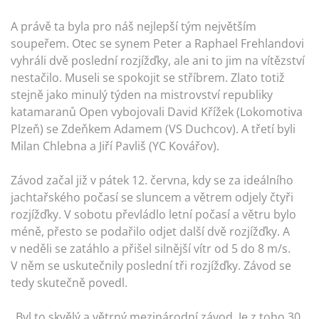
A právě ta byla pro náš nejlepší tým největším
soupeřem. Otec se synem Peter a Raphael Frehlandovi
vyhráli dvě poslední rozjížďky, ale ani to jim na vítězství
nestačilo. Museli se spokojit se stříbrem. Zlato totiž
stejně jako minulý týden na mistrovství republiky
katamaranů Open vybojovali David Křížek (Lokomotiva
Plzeň) se Zdeňkem Adamem (VS Duchcov). A třetí byli
Milan Chlebna a Jiří Pavliš (YC Kovářov).
Závod začal již v pátek 12. června, kdy se za ideálního
jachtařského počasí se sluncem a větrem odjely čtyři
rozjížďky. V sobotu převládlo letní počasí a větru bylo
méně, přesto se podařilo odjet další dvě rozjížďky. A
v neděli se zatáhlo a přišel silnější vítr od 5 do 8 m/s.
V něm se uskutečnily poslední tři rozjížďky. Závod se
tedy skutečně povedl.
„Byl to skvělý a větrný mezinárodní závod. Je z toho 30.