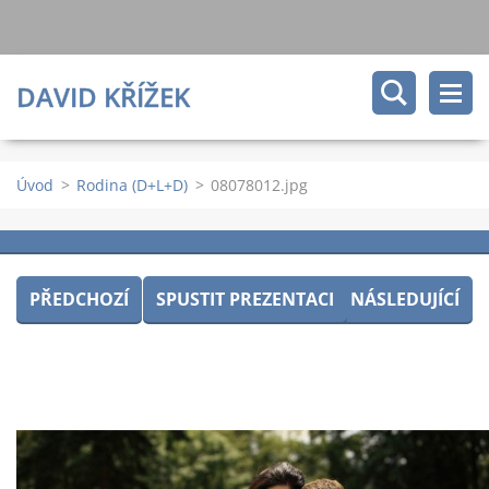
DAVID KŘÍŽEK
Úvod
>
Rodina (D+L+D)
>
08078012.jpg
PŘEDCHOZÍ
SPUSTIT PREZENTACI
NÁSLEDUJÍCÍ