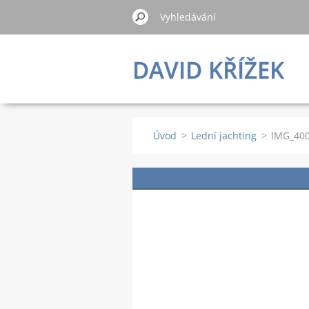
DAVID KŘÍŽEK
Úvod
>
Lední jachting
>
IMG_400